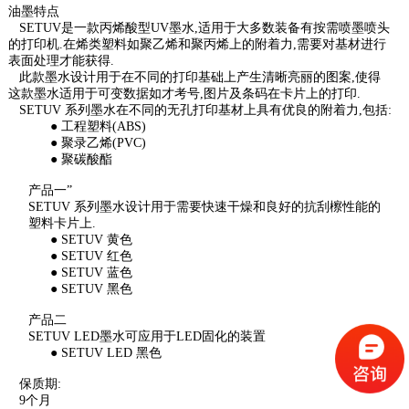
油墨特点
SETUV
是一款丙烯酸型
UV
墨水
,
适用于大多数装备有按需喷墨喷头
的打印机
.
在烯类塑料如聚乙烯和聚丙烯上的附着力
,
需要对基材进行
表面处理才能获得
.
此款墨水设计用于在不同的打印基础上产生清晰亮丽的图案
,
使得
这款墨水适用于可变数据如才考号
,
图片及条码在卡片上的打印
.
SETUV
系列墨水在不同的无孔打印基材上具有优良的附着力
,
包括
:
●
工程塑料
(ABS)
●
聚录乙烯
(PVC)
●
聚碳酸酯
产品一
”
SETUV 系列墨水设计用于需要快速干燥和良好的抗刮檫性能的
塑料卡片上.
●
SETUV 黄色
●
SETUV 红色
●
SETUV 蓝色
●
SETUV 黑色
产品二
SETUV LED墨水可应用于LED固化的装置
●
SETUV LED 黑色
保质期
:
9个月