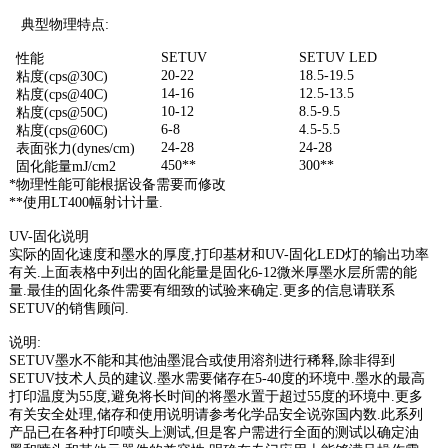
典型物理特点
:
SETUV
SETUV LED
性能
20-22
18.5-19.5
粘度
(cps@30C)
14-16
12.5-13.5
粘度
(cps@40C)
10-12
8.5-9.5
粘度
(cps@50C)
6-8
4.5-5.5
粘度
(cps@60C)
24-28
24-28
表面张力
(dynes/cm)
客户定制的6米超长型UVLED固化机
450**
300**
固化能量
mJ/cm2
*
物理性能可能根据设备需要而修改
产品说明： 200mm超长型固化机 技术参数及特
**
使用
LT400
幅射计计量
.
点产品型号Setuv-G200p-6000200产品尺寸
6000*600*1300mm-长...
UV-
固化说明
实际的固化速度和墨水的厚度
,
打印基材和
UV-
固化
LED
灯的输出功率
2020-10-28
有关
.
上面表格中列出的固化能量是固化
6-12
微米厚墨水层所需的能
量
.
最佳的固化条件需要有细致的试验来确定
.
更多的信息请联系
SETUV
的销售顾问
.
400mm触摸屏控制uvled固化机
说明
:
产品说明： 400mm触摸屏控制固化机 技术参数
SETUV
墨水不能和其他油墨混合或使用溶剂进行稀释
,
除非得到
及特点产品型号Setuv-G400p-400200产品尺寸
SETUV
技术人员的建议
.
墨水需要储存在
5-40
度的环境中
.
墨水的最高
1500*600*1300mm-...
打印温度为
55
度
,
避免将长时间的将墨水置于超过
55
度的环境中
.
更多
2020-06-28
有关安全处理
,
储存和使用说明请参考化学品安全说弥国内数
.
此系列
产品已在各种打印喷头上测试
,
但是客户需进行全面的测试以确定油