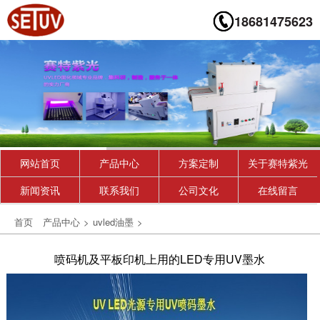
18681475623
网站首页
产品中心
方案定制
关于赛特紫光
新闻资讯
联系我们
公司文化
在线留言
首页
产品中心
>
uvled油墨
>
喷码机及平板印机上用的LED专用UV墨水