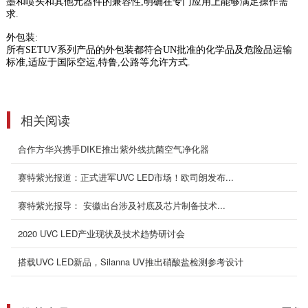
墨和喷头和其他元器件的兼容性
,
明确在专门应用上能够满足操作需
可根据产品尺寸大小变轨固化的UV...
求
.
这是根据客户需求， 产品种类不同，尺寸不同，
外包装
:
为适应不同尺寸的固化需求开发的一款UVLED
所有
SETUV
系列产品的外包装都符合
UN
批准的化学品及危险品运输
固化机， 变...
标准
,
适应于国际空运
,
特鲁
,
公路等允许方式
.
2022-08-04
相关阅读
172nm222nm308nm准分子固化灯
在工业应用中，最常用的准分子波长是 172
合作方华兴携手DIKE推出紫外线抗菌空气净化器
nm。其 7.23 eV 的能量足以直接裂解有机分子
的所有主要键...
赛特紫光报道：正式进军UVC LED市场！欧司朗发布...
2022-08-24
赛特紫光报导： 安徽出台涉及衬底及芯片制备技术...
220mm*40mm水冷分体式uvled面光源
2020 UVC LED产业现状及技术趋势研讨会
产品说明：水冷分体固化光源 技术参数及特点产
品型号Setuv-Ms-22040产品尺寸
搭载UVC LED新品，Silanna UV推出硝酸盐检测参考设计
350*200*245mm设备功率150-7...
2020-05-05