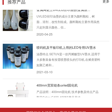
推荐产品
更多
金属陶瓷上UVLED丝印油墨(金属设...
UVLED丝印油墨的成分主要为颜料颗粒，树
脂，溶剂，改性剂组成。颜料颗粒主要作用虽然
只起到显示颜色，但...
2020-04-25
喷码机及平板印机上用的LED专用UV墨水
油墨特点 SETUV是一款丙烯酸型UV墨水,适用于
大多数装备有按需喷墨喷头的打印机.在烯类塑料
如聚乙烯和...
2021-03-10
400mm宽双链条uvled固化机
产品说明：400mm固化机 技术参数及特点产品
型号Setuv-G400-40050产品尺寸
1500*600*1300mm-长度可根据客...
2020-06-28