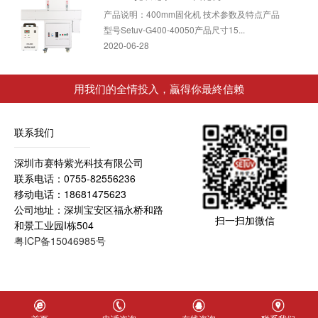
产品说明：400mm固化机 技术参数及特点产品
型号Setuv-G400-40050产品尺寸15...
2020-06-28
520mm胶印用水冷分体uvled面光源
用我们的全情投入，贏得你最終信赖
产品说明： 水冷分体固化光源 技术参数及特点
产品型号Setuv-Ms-52060产品尺...
2020-05-05
联系我们
深圳市赛特紫光科技有限公司
60mm*40mm风冷式uvled面光源
联系电话：0755-82556236
产品说明：60*40mm风冷一体固化光源 技术参
移动电话：18681475623
数及特点产品型号Setuv-Mf-6040...
公司地址：深圳宝安区福永桥和路
2020-07-01
扫一扫加微信
和景工业园I栋504
粤ICP备15046985号
玻璃上UVLED丝印油墨(化妆品屏,酒瓶等)
UVLED丝印油墨的成分主要为颜料颗粒，树
脂，溶剂，改性剂组成。颜料颗粒主...
2020-04-25