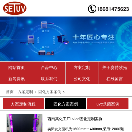
18681475623
网站首页
产品中心
方案定制
关于赛特紫光
优质6寸晶圆UVLED解胶机(200200)产品
相比传统的高压汞灯，UVLED 光源是一种直接
新闻资讯
联系我们
公司文化
在线留言
产生紫外光的半导体发光器件，...
2022-10-19
首页
方案定制
>
固化方案案例
>
400mm宽双链条uvled固化机
方案定制流程
固化方案案例
uvc杀菌案例
产品说明：400mm固化机 技术参数及特点产品
型号Setuv-G400-40050产品尺寸15...
西南某化工厂uvled固化定制案例
2020-06-28
实际发光面积为1600mm*1400mm,采用12000颗