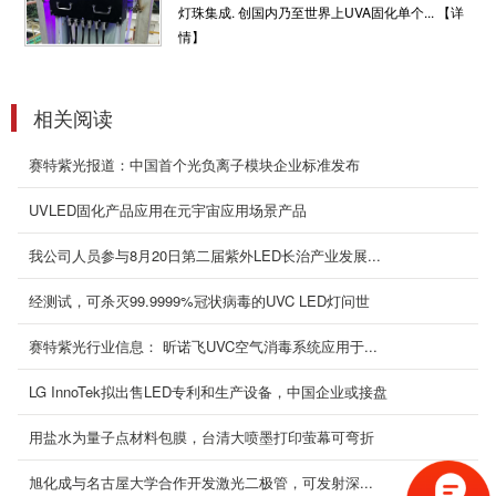
灯珠集成. 创国内乃至世界上UVA固化单个...
【详
520mm胶印用水冷分体uvled面光源
情】
产品说明： 水冷分体固化光源 技术参数及特点
产品型号Setuv-Ms-52060产品尺...
2020-05-05
相关阅读
60mm*40mm风冷式uvled面光源
赛特紫光报道：中国首个光负离子模块企业标准发布
产品说明：60*40mm风冷一体固化光源 技术参
UVLED固化产品应用在元宇宙应用场景产品
数及特点产品型号Setuv-Mf-6040...
2020-07-01
我公司人员参与8月20日第二届紫外LED长治产业发展...
玻璃上UVLED丝印油墨(化妆品屏,酒瓶等)
经测试，可杀灭99.9999%冠状病毒的UVC LED灯问世
UVLED丝印油墨的成分主要为颜料颗粒，树
赛特紫光行业信息： 昕诺飞UVC空气消毒系统应用于...
脂，溶剂，改性剂组成。颜料颗粒主...
2020-04-25
LG InnoTek拟出售LED专利和生产设备，中国企业或接盘
280nmuvled杀菌保温水壶
用盐水为量子点材料包膜，台清大喷墨打印萤幕可弯折
产品说明： uvled杀菌保温水壶 技术参数及特点
产品型号Setuvc-sdsh-001产品...
旭化成与名古屋大学合作开发激光二极管，可发射深...