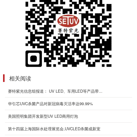
280*140*220mm设备功率150-1...
2020-05-05
200*100mm风冷式uvled面光源
产品说明：200*100mm 风冷一体固化光源 技术
参数及特点产品型号Setuv-Mf-200100产品尺寸
245*96*120mm设...
2020-07-01
60mm*40mm风冷式uvled面光源
相关阅读
产品说明：60*40mm风冷一体固化光源 技术参
数及特点产品型号Setuv-Mf-6040产品尺寸
赛特紫光信息组报道： UV LED、车用LED等产品带...
280*140*220mm设备功...
2020-07-01
华引芯UVC杀菌产品对新冠病毒灭活率达99.99%
美国照明集团开发新型UV LED商用灯泡
优质6寸晶圆UVLED解胶机(200200)产品
相比传统的高压汞灯，UVLED 光源是一种直接
第十四届上海国际水处理展览会,UVCLED杀菌成新宠
产生紫外光的半导体发光器件，是按照一定的比