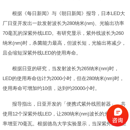
根据《每日新闻》与《朝日新闻》报导，日本LED大
厂日亚开发出一款发射波长为280纳米(nm)、光输出功率
70毫瓦的深紫外线LED。有研究显示，紫外线波长为260
纳米(nm)时，杀菌能力最高，但波长短，光输出将减少，
且会缩短深紫外线LED的使用寿命。
新型外单型200/300/400mm宽优质UVLED固
化机
根据日亚的研究，当发射波长为265纳米(nm)时，
这是一系列新型UVLED固化炉，良好的品质和
LED的使用寿命估计为2000小时，但在280纳米(nm)时，
服务，水冷风冷都有，做外单的朋...
2022-08-04
使用寿命可增加约10倍，达到约20000小时。
400mm宽不锈钢网带触摸屏控制固化机
报导指出，日亚开发的「便携式紫外线照射器」，共
产品说明： 400mm触摸屏控制固化机 技术参数
及特点产品型号Setuv-G400p-400...
使用12个深紫外线LED，让280纳米(nm)波长的光输出功
2020-05-05
率增至70毫瓦。根据德岛大学实验显示，当深紫外线在距