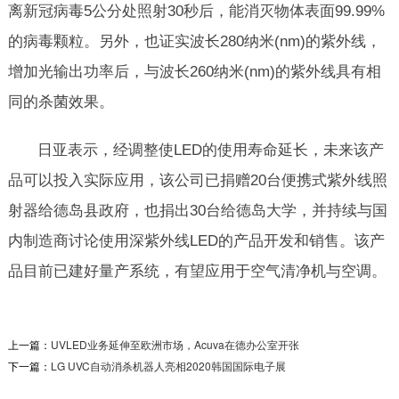
离新冠病毒5公分处照射30秒后，能消灭物体表面99.99%
新型风冷UVLED固化光源（触摸主机型）
该款风冷系列产品有多款选择： 55*40 110*40
的病毒颗粒。另外，也证实波长280纳米(nm)的紫外线，
165*40 220*40 300*4...
增加光输出功率后，与波长260纳米(nm)的紫外线具有相
2021-09-16
同的杀菌效果。
180mm宽小巧简易uvled固化机
产品说明：180mm固化机 技术参数及特点产品
日亚表示，经调整使LED的使用寿命延长，未来该产
型号Setuv-G180-18050产品尺寸10...
品可以投入实际应用，该公司已捐赠20台便携式紫外线照
2021-09-16
射器给德岛县政府，也捐出30台给德岛大学，并持续与国
客户定制的6米超长型UVLED固化机
内制造商讨论使用深紫外线LED的产品开发和销售。该产
产品说明： 200mm超长型固化机 技术参数及特
点产品型号Setuv-G200p-6000200...
品目前已建好量产系统，有望应用于空气清净机与空调。
2020-10-28
优质6寸晶圆UVLED解胶机(200200)产品
上一篇：
UVLED业务延伸至欧洲市场，Acuva在德办公室开张
相比传统的高压汞灯，UVLED 光源是一种直接
下一篇：
LG UVC自动消杀机器人亮相2020韩国国际电子展
产生紫外光的半导体发光器件，...
2022-10-19