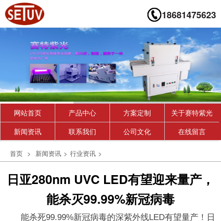
18681475623
网站首页
产品中心
方案定制
关于赛特紫光
新闻资讯
联系我们
公司文化
在线留言
首页
>
新闻资讯
>
行业资讯
>
日亚280nm UVC LED有望迎来量产，
能杀灭99.99%新冠病毒
能杀死99.99%新冠病毒的深紫外线LED有望量产！日